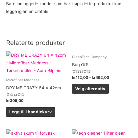
Bare innloggede kunder som har kjøpt dette produktet kan
legge igjen en omtale.
Relaterte produkter
CleanTech Company
Bug Off!
Vurdert
kr
112,00
–
kr
492,00
Microfiber Madness
0
av
5
DRY ME CRAZY 64 x 42cm
Velg alternativ
Vurdert
kr
309,00
0
av
5
Legg til i handlekurv