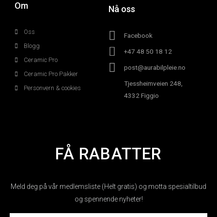
Om
Nå oss
Oss
Facebook
Blogg
+47 48 50 18 12
Ceramic Pro
post@aurabilpleie.no
Ceramic Pro Pakker
Tjessheimveien 248,
Personvern & cookies
4332 Figgio
FÅ RABATTER
Meld deg på vår medlemsliste (Helt gratis) og motta spesialtilbud
og spennende nyheter!