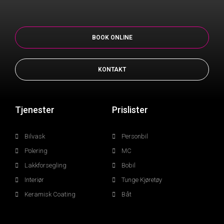
BOOK ONLINE
KONTAKT
Tjenester
Prislister
Bilvask
Personbil
Polering
MC
Lakkforsegling
Bobil
Interiør
Tunge Kjøretøy
Keramisk Coating
Båt