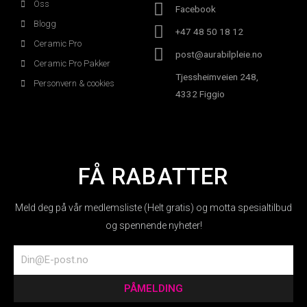
Oss
Facebook
Blogg
+47 48 50 18 12
Ceramic Pro
post@aurabilpleie.no
Ceramic Pro Pakker
Tjessheimveien 248,
Personvern & cookies
4332 Figgio
FÅ RABATTER
Meld deg på vår medlemsliste (Helt gratis) og motta spesialtilbud
og spennende nyheter!
Email
PÅMELDING